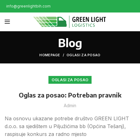
info@greenlightbih.com
Blog
HOMEPAGE
OGLASI ZA POSAO
OGLASI ZA POSAO
Oglas za posao: Potreban pravnik
Admin
Na osnovu ukazane potrebe društvo GREEN LIGHT
d.o.o. sa sjedištem u Piljužićima bb (Općina Tešanj),
raspisuje konkurs za radno mjesto