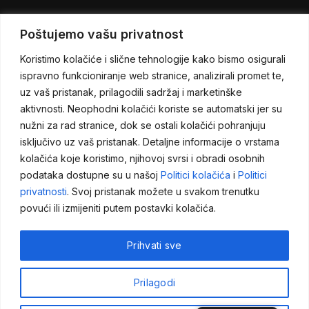
Poštujemo vašu privatnost
CONTACT INFORMATIONS
Koristimo kolačiće i slične tehnologije kako bismo osigurali
Address:
Piljužići bb, 74264 Jelah, BiH
ispravno funkcioniranje web stranice, analizirali promet te,
uz vaš pristanak, prilagodili sadržaj i marketinške
Cell phone:
+387 61 276 923
aktivnosti. Neophodni kolačići koriste se automatski jer su
Telephone:
+387 32 942 657
nužni za rad stranice, dok se ostali kolačići pohranjuju
FAX:
+387 32 942 657
isključivo uz vaš pristanak. Detaljne informacije o vrstama
kolačića koje koristimo, njihovoj svrsi i obradi osobnih
E-mail:
info@greenlightbih.com
podataka dostupne su u našoj
Politici kolačića
i
Politici
Monday- Saturday 08:00h - 17:00h, GMT +2
privatnosti
. Svoj pristanak možete u svakom trenutku
Sunday - Closed
povući ili izmijeniti putem postavki kolačića.
Prihvati sve
Impressum
Opći uvjeti poslovanja
Politika privatnosti
Prilagodi
Zaštita podataka
Politika kolačića