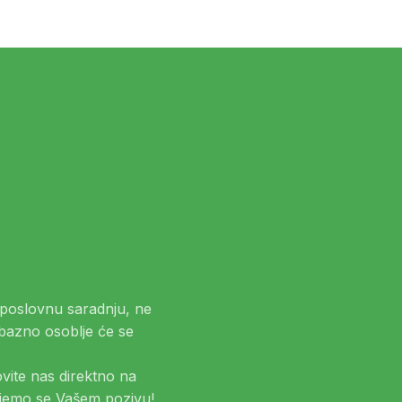
a poslovnu saradnju, ne
ubazno osoblje će se
zovite nas direktno na
emo se Vašem pozivu!