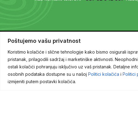
Poštujemo vašu privatnost
Koristimo kolačiće i slične tehnologije kako bismo osigurali ispra
pristanak, prilagodili sadržaj i marketinške aktivnosti. Neophodni
ostali kolačići pohranjuju isključivo uz vaš pristanak. Detaljne in
osobnih podataka dostupne su u našoj
Politici kolačića
i
Politici
izmijeniti putem postavki kolačića.
Green Light
d.o.o. Vam nudi usluge prijevoza
robe, carinskog zastupanja i carinjenja robe u
uvozu, izvozu i tranzitu, skladištenja robe,
posredovanja kod transportnog osiguranja te
usluge poslovnog savjetovanja u vezi
transportno-logističke tematike. Nudimo vam
rješenja za kompletan paket logističkih usluga
kako bi se Vi u potpunosti mogli posvetiti