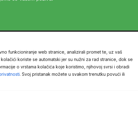
vno funkcioniranje web stranice, analizirali promet te, uz vaš
 kolačići koriste se automatski jer su nužni za rad stranice, dok se
KONTAKT INFORMACIJE
USLU
formacije o vrstama kolačića koje koristimo, njihovoj svrsi i obradi
 privatnosti
. Svoj pristanak možete u svakom trenutku povući ili
Adresa:
Piljužići bb, 74264 Jelah, BiH
CESTO
Mobitel:
+387 61 276 923
POMOR
Telefon:
+387 32 942 657
AVIONS
FAX:
+387 32 942 657
SKLADI
E-mail:
info@greenlightbih.com
OSIGUR
Ponedjeljak - Subota 08:00h - 17:00h,
KONSA
Nedjelja - Zatvoreno