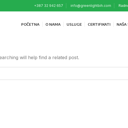
+387 32 942 657
info@greenlightbih.com
Radno
POČETNA
O NAMA
USLUGE
CERTIFIKATI
NAŠA
rching will help find a related post.