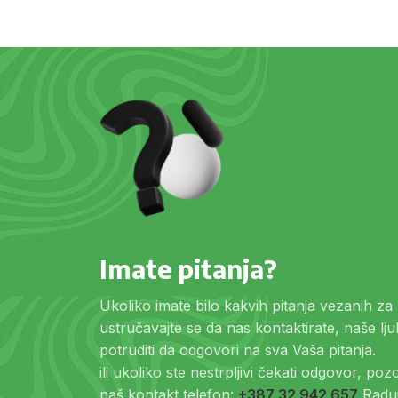
Imate pitanja?
Ukoliko imate bilo kakvih pitanja vezanih z
ustručavajte se da nas kontaktirate, naše lj
potruditi da odgovori na sva Vaša pitanja.
ili ukoliko ste nestrpljivi čekati odgovor, po
naš kontakt telefon:
+387 32 942 657
Raduj