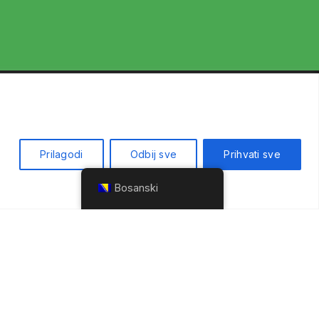
GE
Prilagodi
Odbij sve
Prihvati sve
VNI TRANSPORT
Bosanski
SKI TRANSPORT
KI TRANSPORT
WE WORK
ŠTENJE
WORLDWIDE
ANJE ROBE
LTING